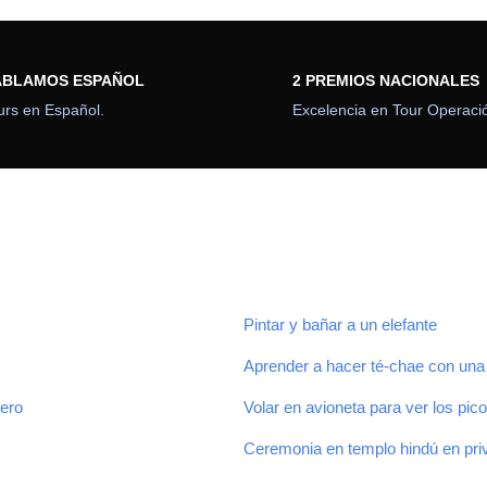
51 tours
ABLAMOS ESPAÑOL
2 PREMIOS NACIONALES
urs en Español.
Excelencia en Tour Operaci
a es uno de los países de
Nepal es un país hinduist
ilenaria que atrae a todo el
gran riqueza Budista. Buda
 a pesar de los grandes
sur de Nepal en Lumbini e 
contrastes
mundo con sus enseñanza
convivencia. Monte Everes
VIEW ALL TOURS
joya que tiene este pa
Himalaya.
VIEW ALL TOUR
Pintar y bañar a un elefante
Aprender a hacer té-chae con una f
tero
Volar en avioneta para ver los pi
Ceremonia en templo hindú en priva