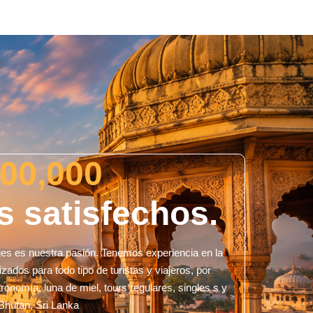
00,000
s satisfechos.
ajes es nuestra pasión. Tenemos experiencia en la
izados para todo tipo de turistas y viajeros, por
ronomía, luna de miel, tours regulares, singles s y
 Bhutan, Sri Lanka