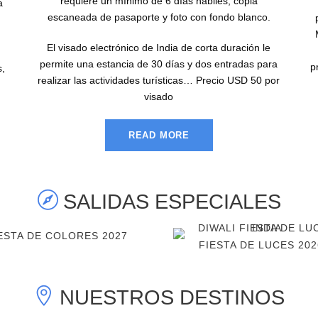
requiere un mínimo de 6 días hábiles, copia
a
escaneada de pasaporte y foto con fondo blanco.
El visado electrónico de India de corta duración le
permite una estancia de 30 días y dos entradas para
p
s,
realizar las actividades turísticas… Precio USD 50 por
visado
READ MORE
SALIDAS ESPECIALES
ESTA DE COLORES 2027
FIESTA DE LUCES 202
NUESTROS DESTINOS
India
Nepal