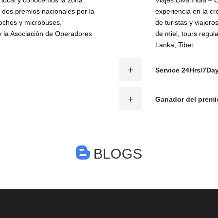
r local y conocemos la zona
Viajes Diva India –
dos premios nacionales por la
experiencia en la cr
coches y microbuses.
de turistas y viajer
y la Asociación de Operadores
de miel, tours regul
Lanka, Tibet.
Service 24Hrs/7Da
Ganador del premi
BLOGS