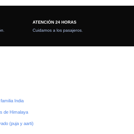
16 tours
2 tours
ATENCIÓN 24 HORAS
ón.
Cuidamos a los pasajeros.
a con una
VIEW ALL TOURS
 nació al
iluminó al
 de paz y
t es otra
ís en
S
amilia India
cos de Himalaya
do (puja y aarti)