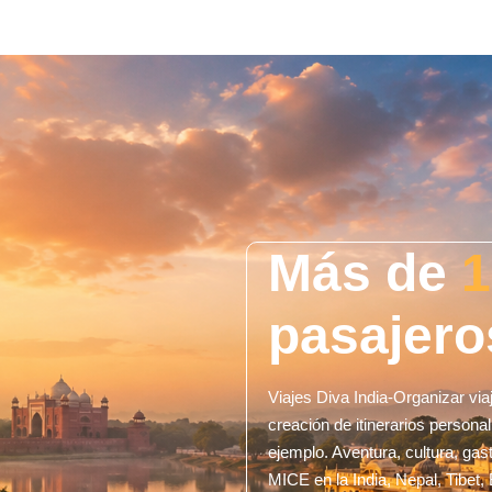
Más de
1
pasajero
Viajes Diva India-Organizar vi
creación de itinerarios personal
ejemplo. Aventura, cultura, gast
MICE en la India, Nepal, Tibet,