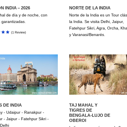
N INDIA – 2026
NORTE DE LA INDIA
hal de día y de noche, con
Norte de la India es un Tour clá
s garantizadas.
la India. Se visita Delhi, Jaipur,
Fatehpur Sikri, Agra, Orcha, Kh
(1 Review)
y Varanasi/Benarés.
 DE INDIA
TAJ MAHAL Y
TIGRES DE
 - Udaipur - Ranakpur -
BENGALA-LUJO DE
 - Jaipur - Fatehpur Sikri -
OBEROI
 Delhi