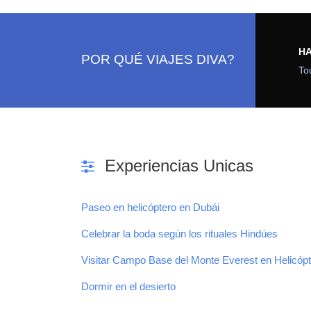
5 tours
H
POR QUÉ VIAJES DIVA?
To
La Indi
VIEW ALL TOURS
cultura m
mundo
Experiencias Unicas
Paseo en helicóptero en Dubái
Celebrar la boda según los rituales Hindúes
Visitar Campo Base del Monte Everest en Helicóp
Dormir en el desierto