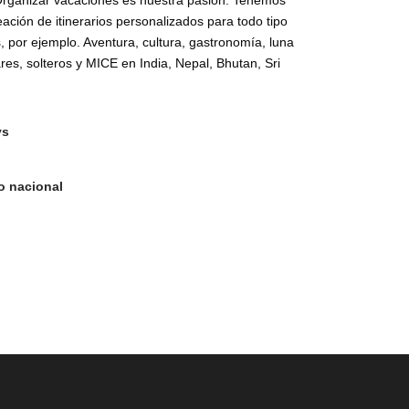
 Organizar vacaciones es nuestra pasión. Tenemos
eación de itinerarios personalizados para todo tipo
os, por ejemplo. Aventura, cultura, gastronomía, luna
ares, solteros y MICE en India, Nepal, Bhutan, Sri
ys
o nacional