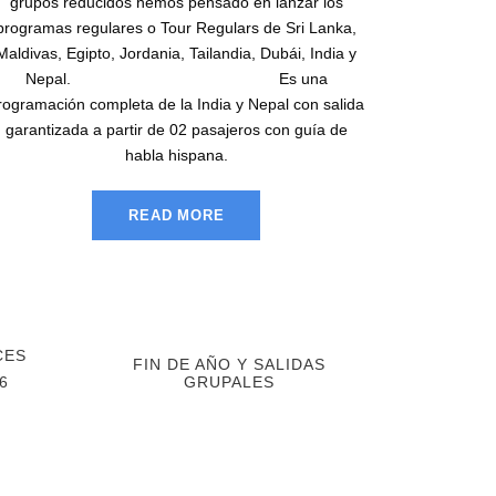
grupos reducidos hemos pensado en lanzar los
programas regulares o Tour Regulars de Sri Lanka,
Maldivas, Egipto, Jordania, Tailandia, Dubái, India y
Nepal. Es una
rogramación completa de la India y Nepal con salida
garantizada a partir de 02 pasajeros con guía de
habla hispana.
READ MORE
FIN DE AÑO Y SALIDAS
6
GRUPALES
Tibet