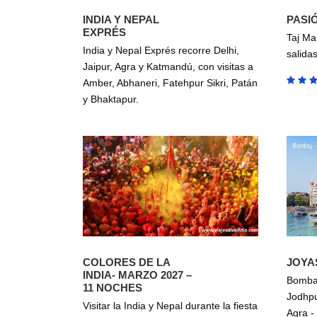
INDIA Y NEPAL
PASIÓ
EXPRÉS
Taj Ma
India y Nepal Exprés recorre Delhi,
salida
Jaipur, Agra y Katmandú, con visitas a
Amber, Abhaneri, Fatehpur Sikri, Patán
y Bhaktapur.
COLORES DE LA
JOYAS
INDIA- MARZO 2027 –
Bombay
11 NOCHES
Jodhpur
Visitar la India y Nepal durante la fiesta
Agra -