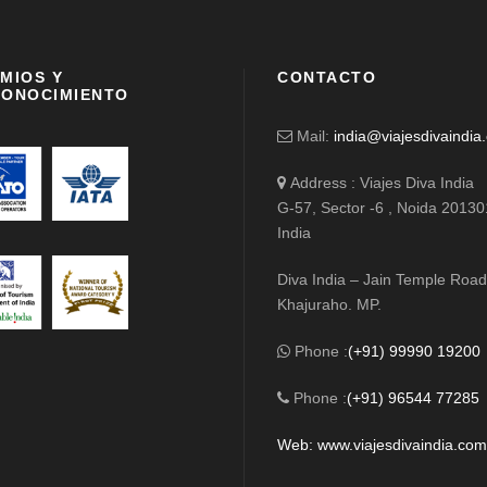
MIOS Y
CONTACTO
ONOCIMIENTO
Mail:
india@viajesdivaindia
Address : Viajes Diva India
G-57, Sector -6 , Noida 20130
India
Diva India – Jain Temple Road
Khajuraho. MP.
Phone :
(+91) 99990 19200
Phone :
(+91) 96544 77285
Web: www.viajesdivaindia.co