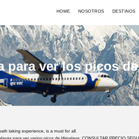
HOME
NOSOTROS
DESTINOS
a para ver los picos d
th taking experience, is a must for all.
imalayas para ver varios picos de Himalaya: CONSULTAR PRECIO SEGUN