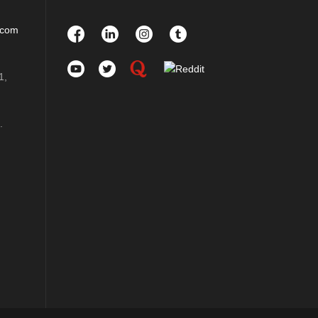
.com
1,
.
m