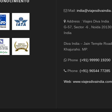
ONOCIMIENTO
Mail:
india@viajesdivaindia
Address : Viajes Diva India
G-57, Sector -6 , Noida 20130
India
Diva India – Jain Temple Road
Khajuraho. MP.
Phone :
(+91) 99990 19200
Phone :
(+91) 96544 77285
Web: www.viajesdivaindia.co