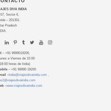
CONTACTO
IAJES DIVA INDIA
57, Sector 6,
oida – 201301.
tar Pradesh
NDIA.
l
– +91 9999019200,
unes a Viernes de 10:00
18:00 horas de India)
obile
– +91 99990 19200
mail
–
india@viajesdivaindia.com
,
ps2@viajesdivaindia.com
eb
–
www.viajesdivaindia.com