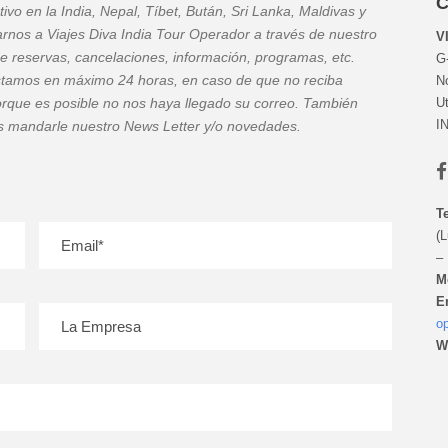
ivo en la India, Nepal, Tíbet, Bután, Sri Lanka, Maldivas y
rnos a Viajes Diva India Tour Operador a través de nuestro
V
e reservas, cancelaciones, información, programas, etc.
G-
estamos en máximo 24 horas, en caso de que no reciba
N
rque es posible no nos haya llegado su correo. También
Ut
I
os mandarle nuestro News Letter y/o novedades.
Te
(L
– 
M
E
o
W