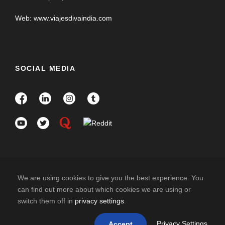
contactarnos para consultar las posibles fechas y rutas.
Web: www.viajesdivaindia.com
Se requiere licencia valida de conducir - Permiso
Internacional.
SOCIAL MEDIA
Se recomienda ir acompañado con una persona que
pueda conducir contigo.
Consultar con nosotros los requisitos de ir en moto.
No pueden ir los menores de 18 años.
Estos tours de realiza en Ingles.
Puedes agregar rutas culturales/vacacionales antes
o después del tour.
We are using cookies to give you the best experience. You
can find out more about which cookies we are using or
10 travellers are considering this tour
switch them off in
privacy settings
.
COPYRIGHT 2025 DIVAINDIA , ALL RIGHT
right now!
RESERVED
Privacy Settings
Accept