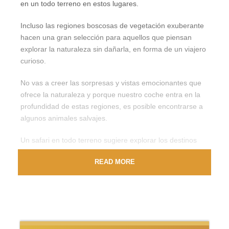
en un todo terreno en estos lugares.
Incluso las regiones boscosas de vegetación exuberante
hacen una gran selección para aquellos que piensan
explorar la naturaleza sin dañarla, en forma de un viajero
curioso.
No vas a creer las sorpresas y vistas emocionantes que
ofrece la naturaleza y porque nuestro coche entra en la
profundidad de estas regiones, es posible encontrarse a
algunos animales salvajes.
Un safari en todo terreno sugiere explorar los destinos
menos conocidos más el campo, por lo que podría incluir
READ MORE
las incursiones fuera de las carreteras, aunque no es
recomendable conducir en la arena del desierto por
razones obvias.
Safaris en jeep podría ser divertido sobre todo porque el
ritmo podría ser variado para estar a gusto, disfrutando