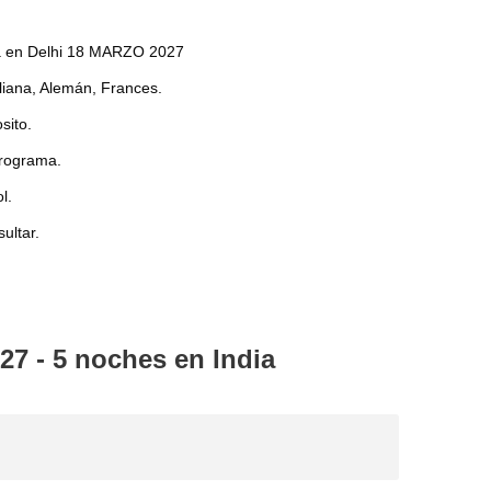
da en Delhi 18 MARZO 2027
aliana, Alemán, Frances.
sito.
programa.
l.
ultar.
027 - 5 noches en India