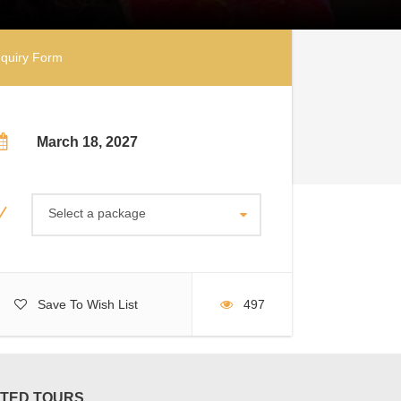
quiry Form
Price
March 18, 2027
Select a package
Save To Wish List
497
TED TOURS