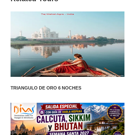
DÍA 11- THIMPU (BHUTAN)
Pensión completa. Visita de la capital, incluyendo Chorten
Memorial, Museo de textiles y el Museo de Herencia
Cultural. Finalizaremos con la visita del Tashi Choe
Dzong, símbolo de la capital que actualmente acoge las
oficinas del rey.
DÍA 12 – THIMPU / PUNAKHA (BHUTAN) (80 KM.
APROX. 3 HRS)
TRIANGULO DE ORO 6 NOCHES
Pensión completa. Salida por carretera hacia Punakha,
atravesando el Puerto de Dochu La (a 3.050 m.). Llegada
a Punakha (a 800 m.). Visitamos Punakha Dzong y a
continuación el Templo de la Fertilidad, Dzong
considerado con el tercero más antiguo del país.