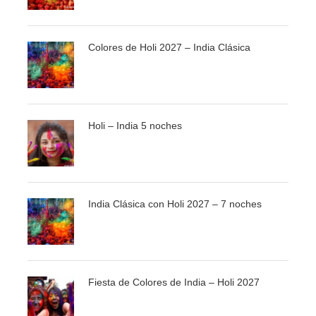
Pensión completa. Salida por carretera a Kalimpong,
ciudad relajante con un singular encanto. Tiempo libre
Colores de Holi 2027 – India Clásica
para pasear por esta pequeña población. Almuerzo y
cena.
DÍA 08 - KALIMPONG – SILIGURI (70 KM. APROX. 3
Holi – India 5 noches
HRS)
Pensión completa. Por la mañana visita de la ciudad
donde veremos el Durpin Dara, el Monasterio de Tharpa
India Clásica con Holi 2027 – 7 noches
Choling, el Dzong Dog Palri Fobrang, terminaremos con
la visita a un centro donde se cultivan orquídeas.
Almuerzo. Salida por carretera a Siliguri. Cena.
Fiesta de Colores de India – Holi 2027
DÍA 09 - SILIGURI – BAGDOGRA - PARO (BHUTAN)