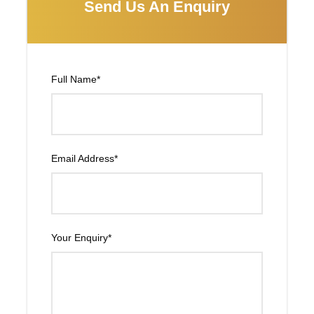
Send Us An Enquiry
DÍA 04 - DARJEELING
Full Name
*
Pensión completa. Por la mañana temprano iremos hasta
la Colina del Tigre, desde donde en los días despejados
se ve el Kanchenjunga. Desayuno. Continuaremos
visitando el Monasterio de Ghoom,”Yiga Choli Gompa”.
Continuación con la visita del parque zoológico y del
Email Address
*
Instituto de montañismo, donde se puede ver una estatua
de Tenzing Samadhi, el montañero Nepalí que coronó,
junto a Edmund Hillary, el Everest y que vivió casi toda su
vida en Darjeeling. Tiempo libre para pasear por la
ciudad. Regreso al hotel. Almuerzo y cena.
Your Enquiry
*
DÍA 05 - DARJEELING /GANGTOK (98 KM. APROX
5 HRS.)