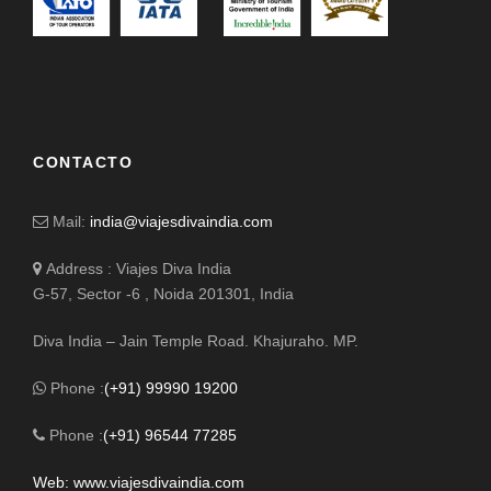
Tour Privado con guía de habla Ingles.
CONTACTO
Salidas grupales para los que quieran guias de
habla hispana
Mail:
india@viajesdivaindia.com
Tour Privados con salida diaria
Address : Viajes Diva India
Programa de confirmacion - On Request
G-57, Sector -6 , Noida 201301, India
Mejor temporada: Marzo, Abril Mayo y Octubre a 15
Diciembre
Diva India – Jain Temple Road. Khajuraho. MP.
Visado de Bután será organizado por nosotros
Phone :
(+91) 99990 19200
Phone :
(+91) 96544 77285
Web: www.viajesdivaindia.com