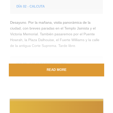
DÍA 02 - CALCUTA
Desayuno. Por la mañana, visita panorámica de la
ciudad, con breves paradas en el Templo Jainista y el
Victoria Memorial. También pasaremos por el Puente
Howrah, la Plaza Dalhouise, el Fuerte Williams y la calle
de la antigua Corte Suprema. Tarde libre.
DÍA 03 - CALCUTA/DARJEELING
READ MORE
Media pensión. Salida en vuelo a Bagdogra y
continuación por carretera a través de un paisaje
espectacular hacia Darjeeling (68 Kms/aprox 3 hrs),
situada a 2.123 m. de altitud. Darjeeling es famoso
principalmente por sus plantaciones de té. Visita de
camino a una plantación. Cena en el hotel.