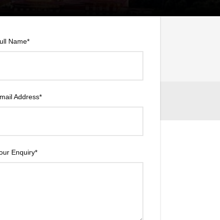
ull Name
*
Price
mail Address
*
our Enquiry
*