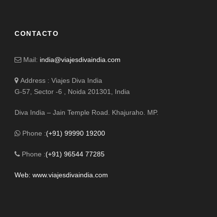
al aeropuerto para coger el vuelo de linea regular a
Benares
con salida prevista a las 10:15 o 10:30 y
llegada a Varanasi sobre las 12:00.
CONTACTO
Llegada y traslado al hotel.
Mail:
india@viajesdivaindia.com
A continuación sobre 4 pm visitaremos el templo Bharat
Mata con su gran relieve de la India en mármol y a
Address : Viajes Diva India
continuación, visita al río Ganges para ver la ceremonia
G-57, Sector -6 , Noida 201301, India
de la tarde “Aarti”.
Cena y alojamiento.
Diva India – Jain Temple Road. Khajuraho. MP.
Phone :
(+91) 99990 19200
19 MARZO
VARANASI (BENARÉS) - KHAJURAHO
Phone :
(+91) 96544 77285
De madrugada, paseo en barca por el sagrado río
Web: www.viajesdivaindia.com
Ganges para ver los “Ghats” o baños rituales, y los
lugares de cremación. Contemplar a los creyentes
bañarse y adorar al río en los Ghats es una de las
experiencias más extraordinarias que un viajero puede