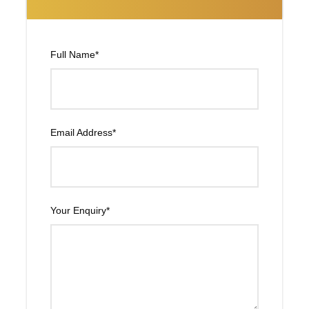
de pago
7 noches de Hotel en Media Pensión según
programa
Full Name
*
Vuelos internos de Delhi-Varanasi-Khajuraho en
Economy
Billete del tren de Jhansi a Agra en Turista
Guía de habla hispana para realizar las visitas
Email Address
*
Entradas y paseos según programa
Transporte aire acondicionado durante todo el recorrido
Asistencia 24 horas en Español
Agua embotellada durante todo el tour en el Bus y
Your Enquiry
*
Habitación.
Precio No Incluye:
Vuelos Internacionales, visa de la India ni seguro de
viaje. Ningún gasto derivado de problemas ajenos a