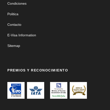
Condiciones
Emperador Mogol Shah Jahan en el s.XVII. A
continuación, visitaremos la tumba de Gandhi y
Politica
conduciremos por la zona de Nueva Delhi para ver la
Puerta de la India, el Palacio Presidencial y el
Contacto
parlamento
. A continuación, iremos a visitar
el templo de
la religión Sikh
y nos sentaremos unos 10 minutos en el
E-Visa Information
salón de oración para observar a los visitantes y escuchar
la oración. A continuación, una visita a la Nueva Delhi nos
Sitemap
permitirá descubrir el
Qutab Minar
(s.XII), grácilmente
aflautado y totalmente tallado a mano en su fuste; cerca
se encuentra la Columna de Hierro, que ha asistido
impasible a las desgracias del Tiempo y ni siquiera está
PREMIOS Y RECONOCIMIENTO
oxidada, tras 1500 años de historia.
Cena y alojamiento.
18 FEB
DELHI – VARANASI
Desayuno. Sobre las 07:30 horas por la mañana, traslado