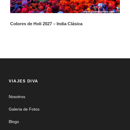
DELHI: la moderna capital de la India también es una
antiquísima ciudad cuyos orígenes se pierden en la
leyenda. Cientos de monumentos la adornan, con su
labrada y milenaria historia. Desde esta ciudad
Colores de Holi 2027 – India Clásica
numerosas dinastías Hindúes y Musulmanas, incluyendo
los Mogoles, gobernaron la India. No menos de 7
ciudades sucesivas existieron aquí antes de la llegada de
los británicos, que crearían, de la mano de Sir Edwin
Lutyens, su capital soñada.
17 MARZO
EN DELHI
VIAJES DIVA
Desayuno. Empezaremos la visita con una foto parada en
Nosotros
el fuerte rojo, cerca se encuentra Chandni Chowk, en
tiempos avenida imperial que el Shah Jahan gustaba
Galeria de Fotos
recorrer cabalgando, y desde allí
iremos a
, pasando por
Blogs
las callejuelas de vieja Delhi, Jama Masyid, una de las
mezquitas más grandes de la India, construida por el