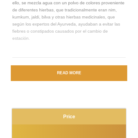
ello, se mezcla agua con un polvo de colores proveniente
de diferentes hierbas, que tradicionalmente eran nim,
kumkum, jaldi, bilva y otras hierbas medicinales, que
según los expertos del Ayurveda, ayudaban a evitar las
fiebres o constipados causados por el cambio de
estación.
Puedes consultarnos de los vuelos internacionales
READ MORE
Llegada y Salida de Delhi
Podemos recomendarte los mejores vuelos desde
España, Portugal y otros países de Europa.
Los billetes aéreos internacionales van subiendo
Price
diario por eso sugerimos que compréis los billetes
cuanto antes para ahorrar dinero
Precio Incluye: EURO 1150 por persona, mínimo 2 pax