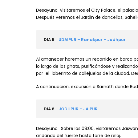
Desayuno. Visitaremos el City Palace, el palac
Después veremos el Jardin de doncellas, Sahelio
DIA 5
UDAIPUR – Ranakpur – Jodhpur
Al amanecer haremos un recorrido en barca po
lo largo de los ghats, purificándose y realiza
por el laberinto de callejuelas de la ciudad. D
A continuación, excursión a Sarnath donde Bud
DIA 6
JODHPUR – JAIPUR
Desayuno. Sobre las 08:00, visitaremos Jaswan
andando del fuerte hasta torre de reloj.