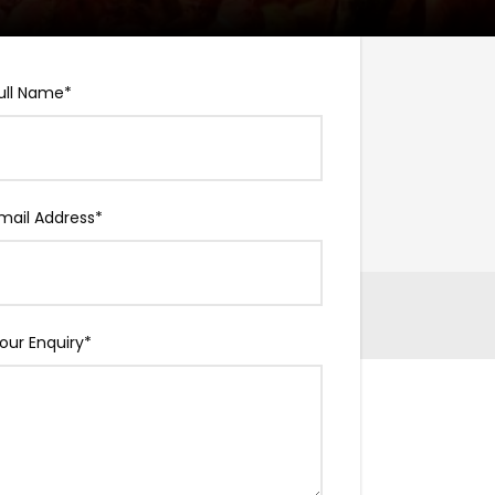
ull Name
*
Price
mail Address
*
our Enquiry
*