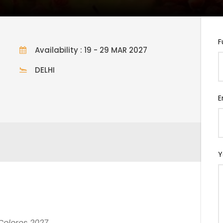
F
Availability : 19 - 29 MAR 2027
DELHI
 Marzo 2027 – 11 noches
E
Y
 Colores 2027