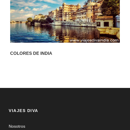
Pensión completa. Salida por carretera hacia Punakha,
atravesando el Puerto de Dochu La (a 3.050 m.). Llegada
a Punakha (a 800 m.). Visitamos Punakha Dzong y a
continuación el Templo de la Fertilidad, Dzong
considerado con el tercero más antiguo del país.
01 APRIL - PUNAKHA / PARO (BHUTAN) (135 KM.
APROX. 5 HRS)
COLORES DE INDIA
Pensión completa. Visita del Dzong de Wangdi Phodrang
(23Kms/aprox 45 min.). A continuación salida hacia Paro.
Llegada y visita del Museo Nacional.
02 APRIL - PARO / KATMANDU/ DELHI -
EUROPA/AMERICA
VIAJES DIVA
Nosotros
Traslado al aeropuerto de Paro para tomar el vuelo con