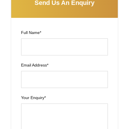
Send Us An Enquiry
continuación por carretera a través de un paisaje
espectacular hacia Darjeeling (68 Kms/aprox 3 hrs),
situada a 2.123 m. de altitud. Darjeeling es famoso
principalmente por sus plantaciones de té. Visita de
camino a una plantación. Cena en el hotel.
Full Name
*
23 MAR - DARJEELING
Email Address
*
Pensión completa. Por la mañana temprano iremos hasta
la Colina del Tigre, desde donde en los días despejados
se ve el Kanchenjunga. Desayuno. Continuaremos
visitando el Monasterio de Ghoom,”Yiga Choli Gompa”.
Your Enquiry
*
Continuación con la visita del parque zoológico y del
Instituto de montañismo, donde se puede ver una estatua
de Tenzing Samadhi, el montañero Nepalí que coronó,
junto a Edmund Hillary, el Everest y que vivió casi toda su
vida en Darjeeling. Tiempo libre para pasear por la