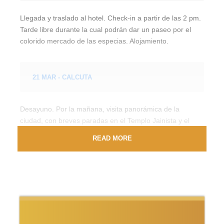
Llegada y traslado al hotel. Check-in a partir de las 2 pm.
Tarde libre durante la cual podrán dar un paseo por el
colorido mercado de las especias. Alojamiento.
21 MAR - CALCUTA
Desayuno. Por la mañana, visita panorámica de la
ciudad, con breves paradas en el Templo Jainista y el
Victoria Memorial. También pasaremos por el Puente
READ MORE
Howrah, la Plaza Dalhouise, el Fuerte Williams y la calle
de la antigua Corte Suprema. Tarde libre.
22 MAR - CALCUTA - DARJEELING
Media pensión. Salida en vuelo a Bagdogra y