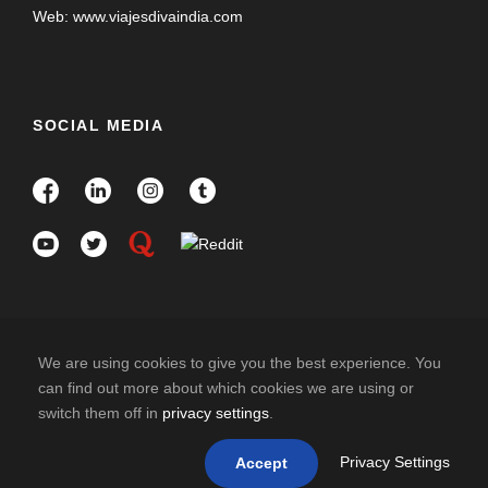
Salida especial de Semana Santa 2027
Web: www.viajesdivaindia.com
Programa de Confirmación Inmediata
Mejor temporada: Marzo, Abril Mayo y Octubre a 15
Diciembre
SOCIAL MEDIA
Visado de Bután será organizado por nosotros
We are using cookies to give you the best experience. You
can find out more about which cookies we are using or
10 travellers are considering this tour
switch them off in
privacy settings
.
COPYRIGHT 2025 DIVAINDIA , ALL RIGHT
right now!
RESERVED
Privacy Settings
Accept