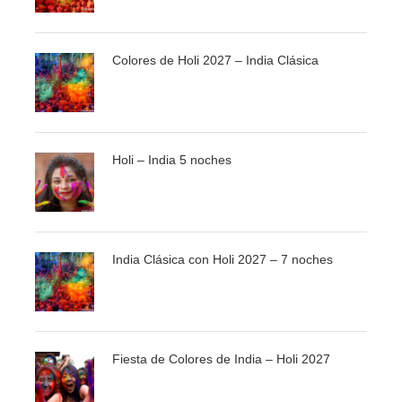
reino de Sikkim. Cena.
Colores de Holi 2027 – India Clásica
26 MAR - GANGTOK/KALIMPONG (80 KM. APROX.
3 HORAS)
Pensión completa. Salida por carretera a Kalimpong,
Holi – India 5 noches
ciudad relajante con un singular encanto. Tiempo libre
para pasear por esta pequeña población. Almuerzo y
cena.
India Clásica con Holi 2027 – 7 noches
27 MAR - KALIMPONG – SILIGURI (70 KM. APROX.
3 HRS)
Pensión completa. Por la mañana visita de la ciudad
Fiesta de Colores de India – Holi 2027
donde veremos el Durpin Dara, el Monasterio de Tharpa
Choling, el Dzong Dog Palri Fobrang, terminaremos con