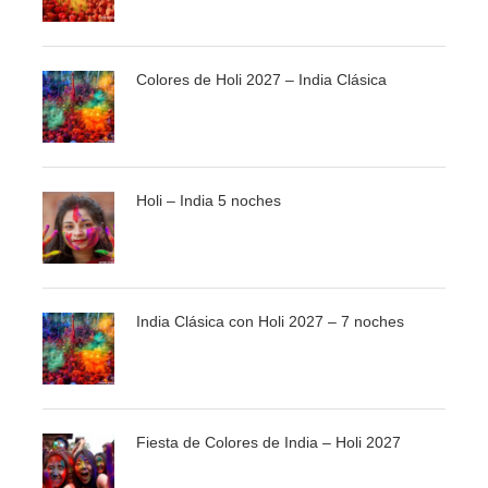
incluye, Templo Jainista, Fuerte y Haveli. Cena y
alojamiento
Colores de Holi 2027 – India Clásica
DÍA 09 – JAISALMER - JODHPUR
Desayuno. Sobre las 07:30, salida hacia Jodhpur, la
Holi – India 5 noches
ciudad azul. Por la tarde, visitaremos Jaswant Thada y el
fuerte Mehrangarh. Bajaremos andando del fuerte hasta
torre de reloj y conoceremos el mercadillo de este pueblo.
Cena y alojamiento.
India Clásica con Holi 2027 – 7 noches
DÍA 10 –JODHPUR - UDAIPUR
Desayuno. Temprano por la mañana, salida hacia
Fiesta de Colores de India – Holi 2027
Ranakpur donde visitaremos los templos jainistas.