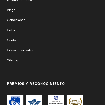
este viaje de 14 días. En cada estado se ve una India
diferente. La gente, el idioma, gastronomía, arquitectura,
Blogs
etc cambia de un estado a otro. Gujarat es el estado
donde nació Mahatma Gandhi.
Condiciones
Politica
Tour Regular con salida diaria
Contacto
Guías disponibles de habla hispana, Ingles, Italiana,
E-Visa Information
Alemán, Frances.
Sitemap
Programa de Confirmación Inmediata
Todas las entradas y paseos incluidos según
programa.
Vuelos internos de Khajruaho-Varanasi-Delhi en
PREMIOS Y RECONOCIMIENTO
Economy.
Grupos reducidos de 8 personas