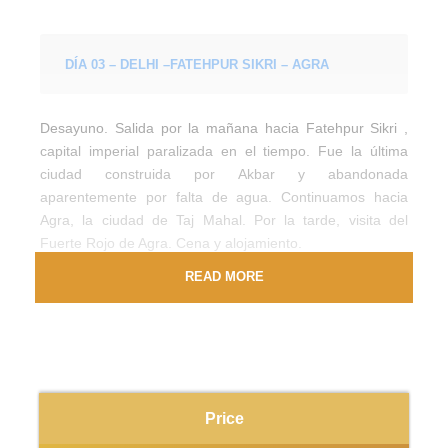
DÍA 03 – DELHI –FATEHPUR SIKRI – AGRA
Desayuno. Salida por la mañana hacia Fatehpur Sikri ,
capital imperial paralizada en el tiempo. Fue la última
ciudad construida por Akbar y abandonada
aparentemente por falta de agua. Continuamos hacia
Agra, la ciudad de Taj Mahal. Por la tarde, visita del
Fuerte Rojo de Agra. Cena y alojamiento.
READ MORE
DÍA 04 – AGRA – JAIPUR
Desayuno, salida por carretera hacia Jaipur, la “Ciudad
Rosa” donde se encuentra la emblemática fachada del
Price
Palacio de los Vientos. Llegada y check-in en el hotel.