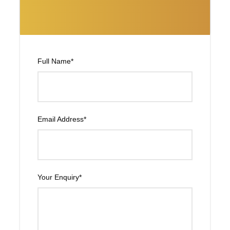
Cena en hotel.
DÍA 05 – JAIPUR – AMER - JAIPUR
Full Name
*
Desayuno. Visitaremos Amber, que desde la carretera
nos brinda una imagen espectacular. Subimos hasta su
palacio fortificado en elefante. De regreso a Jaipur nos
acercaremos al Palacio del Maharajá y a sus museos y el
Observatorio de Jai Singh. Cena.
Email Address
*
DÍA 06 – JAIPUR - BIKANER
Your Enquiry
*
Desayuno. A las 07:00, salida hacia Bikaner. Llegada y
visita de templo de las ratas en Deshnok. Por la tarde,
realizaremos un paseo en carro de caballo para ver una
parte de la ciudad y bajaremos en el fuerte Junagarh