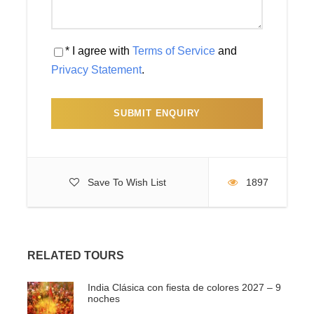
para visitarlo. Cena y alojamiento.
* I agree with
Terms of Service
and
DÍA 07 – BIKANER - JAISALMER
Privacy Statement
.
Desayuno. A las 08:00, salida hacia Jaisalmer, la ciudad
de antiguos mercaderes donde destacan la fortaleza, los
templos Jainistas y las casas de los antiguos
comerciantes, ricamente decorados con tallas de piedra
en puertas y ventanas. Por la tarde, tendremos un paseo
a camello en las dunas de Sam. Cena y alojamiento.
Save To Wish List
1897
DÍA 08 – EN JAISALMER
RELATED TOURS
Desayuno y visita de esta ciudad, una de las joyas de la
India Clásica con fiesta de colores 2027 – 9
corona india. Encontraremos una ciudad mágica con
noches
edificios construidos de piedra gravada y madera, visita