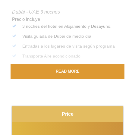
Dubái - UAE 3 noches
Precio Incluye
3 noches del hotel en Alojamiento y Desayuno.
Visita guiada de Dubái de medio día
Entradas a los lugares de visita según programa
Transporte Aire acondicionado
Dhow Cruise con cena a bordo
READ MORE
Safara en las dunas con cena Bbq
Itinerario
Price
Dubái - UAE 3 noches