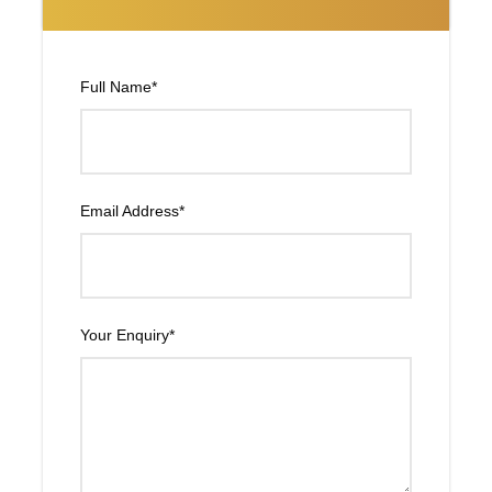
DIA 01
Llegada a DUBAI - UAE
Full Name
*
A la llegada a Dubai serán recibidos por un representante
de Viajes Diva de habla INGLES. Posterior traslado al
Hotel. Check-In y Alojamiento.
Email Address
*
DIA 02
Tour DUBAI + Dhow cruise con cena
Desayuno. A primera hora de la mañana iniciaremos
Your Enquiry
*
nuestro recorrido de Medio Día por la ciudad de Dubái, la
primera parada será en la parte antigua de la ciudad,
visitando el barrio de Bastakiya, el fuerte Al Fahidi, y el
Museo de Dubái, donde podremos conocer la historia y
cultura de esta nación. A continuación cruzaremos el
Creek de Dubái con el “Abra”, famoso taxi de agua, para
visitar los mercados de las especies y del oro. Luego