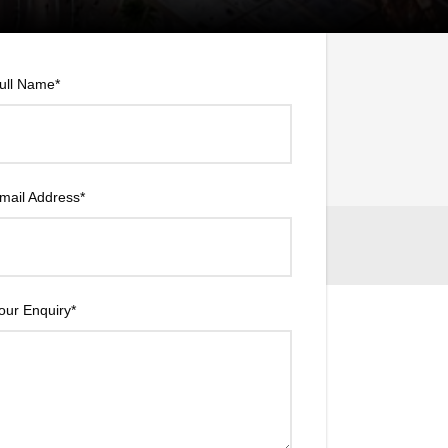
ull Name
*
Price
mail Address
*
our Enquiry
*