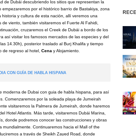
 de Dubái descubriendo los sitios que representan la
 lo empezaremos por el histórico barrio de Bastakiya, zona
RECE
historia y cultura de esta nación, allí veremos una
de viento, también visitaremos el Fuerte Al Fahidi,
tinuación, cruzaremos el Creek de Dubái a bordo de los
 así visitar los famosos mercados de las especies y del
las 14.30h), posterior traslado al Burj Khalifa y tiempo
do de regreso al hotel,
Cena
y Alojamiento.
DIA CON GUÍA DE HABLA HISPANA
e moderna de Dubai con guia de habla hispana, para así
cos. Comenzaremos por la soleada playa de Jumeirah
amente visitaremos la Palmera de Jumeirah, donde haremos
del Hotel Atlantis. Más tarde, visitaremos Dubái Marina,
ís, donde podremos conocer las construcciones y obras
a mundialmente. Continuaremos hacia el Mall of the
nduciremos a través de Sheikh Zayed Road, donde