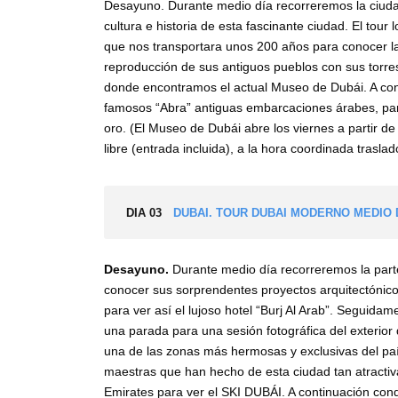
Desayuno. Durante medio día recorreremos la ciudad
cultura e historia de esta fascinante ciudad. El tour
que nos transportara unos 200 años para conocer la 
reproducción de sus antiguos pueblos con sus torres 
donde encontramos el actual Museo de Dubái. A con
famosos “Abra” antiguas embarcaciones árabes, para
oro. (El Museo de Dubái abre los viernes a partir de 
libre (entrada incluida), a la hora coordinada trasla
DIA 03
DUBAI. TOUR DUBAI MODERNO MEDIO 
Desayuno.
Durante medio día recorreremos la part
conocer sus sorprendentes proyectos arquitectóni
para ver así el lujoso hotel “Burj Al Arab”. Seguid
una parada para una sesión fotográfica del exterior 
una de las zonas más hermosas y exclusivas del pa
maestras que han hecho de esta ciudad tan atractiv
Emirates para ver el SKI DUBÁI. A continuación co