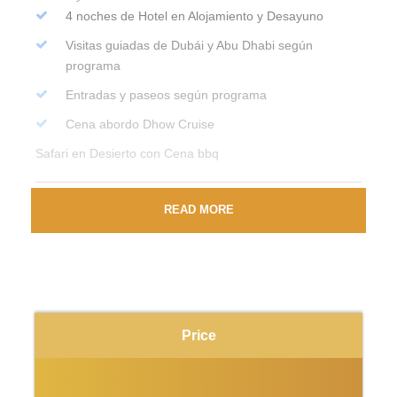
4 noches de Hotel en Alojamiento y Desayuno
Visitas guiadas de Dubái y Abu Dhabi según
programa
Entradas y paseos según programa
Cena abordo Dhow Cruise
Safari en Desierto con Cena bbq
Tour Regular con llegadas Diarias
READ MORE
Guías disponibles de habla hispana, Ingles, Italiana,
Alemán, Frances.
Programa de Confirmación Inmediata.
Todas las entradas y paseos incluidos según
Price
programa.
Grupo reducido de máximo 8 pax.
Se puede agregar mas destinos/países.