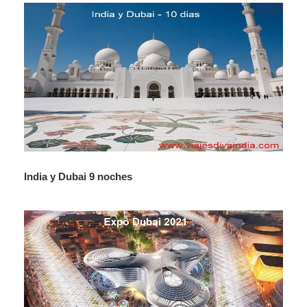
patrimonio y los estilos de la cultura y la vida del pasado.
Veremos la exposición que se está realizando en
Saadiyat Island con sus impresionantes proyectos de
museos.
Regreso a Dubái y resto de la tarde libre. Alojamiento en
Hotel de Dubái.
DIA 05
DUBAI - ASIA/EUROPA/AMERICA
India y Dubai 9 noches
Desayuno. Traslado al aeropuerto de Dubái para tomar el
vuelo de su próximo destino.
Fotos