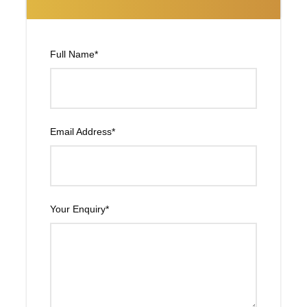
Full Name
*
Itinerario
Dubái y Abu Dhabi - 4 noches
Email Address
*
DIA 01
Llegada en Dubai
Your Enquiry
*
A la llegada a Dubái serán recibidos por un representante
de Viajes Diva DMC de habla INGLES. Posterior traslado
al Hotel. Check-In y Alojamiento.
DIA 02
Tour DUBAI + Dhow cruise con cena