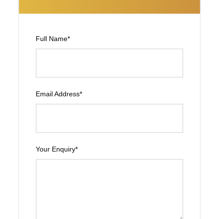
DIA 2
En VARANASI-BENARES - Sarnath -
BENARES
Full Name
*
De madrugada, paseo en barca por el sagrado río
Ganges para ver los “Ghats” o baños rituales, y los
lugares de cremación. Contemplar a los creyentes
Email Address
*
bañarse y adorar al río en los Ghats es una de las
experiencias más extraordinarias que un viajero puede
disfrutar en la India.
Andaremos en las callejuelas de Benarés para entender
Your Enquiry
*
la profundidad de la religión hindú en la vida cotidiana de
la gente. También daremos una vuelta en la famosa
Universidad Hindú de Benarés.
Regreso a hotel y
desayuno.
Luego Excursión a Sarnath, la ciudad budista sepultada,