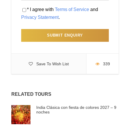
donde Buddha dió su primer sermón. Sarnath fué un
renombrado centro de aprendizaje desde el siglo VI A.C.
* I agree with
Terms of Service
and
hasta el siglo XII D.C. Visita a las ruinas, la Stupa , el
Privacy Statement
.
Templo Budista y el Museo.
Regreso al Hotel. Cena y alojamiento en hotel.
DIA 3
VARANASI- Traslado de Salida
Save To Wish List
339
Desayuno.
Traslado al aeropuerto o estación de trenes
de Varanasi para tomar el vuelo o tren de su próximo
destino.
RELATED TOURS
FIN DE NUESTRO SERVICIO.
India Clásica con fiesta de colores 2027 – 9
noches