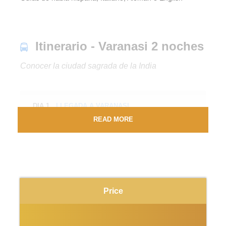
Itinerario - Varanasi 2 noches
Conocer la ciudad sagrada de la India
DIA 1
LLEGADA A VARANASI
READ MORE
Llegada al aeropuerto o estación de trenes de Varanasi,
asistencia y traslado a la ciudad y visitaremos el templo
Bharat Mata con su gran relieve de la India en mármol. A
continuación, visita al río Ganges para ver la ceremonia
de la tarde llamado
“Aarti”.
Price
Llegada al hotel y check-in.
Cena y al
ojamiento en el
hotel.