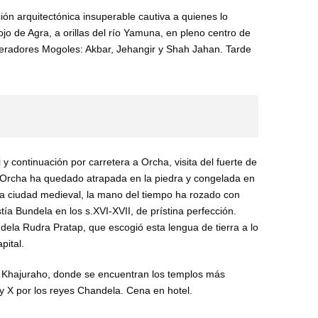
ión arquitectónica insuperable cautiva a quienes lo
jo de Agra, a orillas del río Yamuna, en pleno centro de
emperadores Mogoles: Akbar, Jehangir y Shah Jahan. Tarde
 continuación por carretera a Orcha, visita del fuerte de
e Orcha ha quedado atrapada en la piedra y congelada en
sta ciudad medieval, la mano del tiempo ha rozado con
tía Bundela en los s.XVI-XVII, de prístina perfección.
ndela Rudra Pratap, que escogió esta lengua de tierra a lo
pital.
a Khajuraho, donde se encuentran los templos más
IX y X por los reyes Chandela. Cena en hotel.