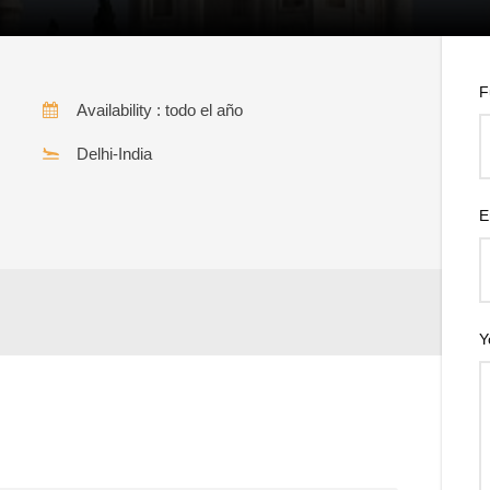
F
Availability : todo el año
Delhi-India
E
Y