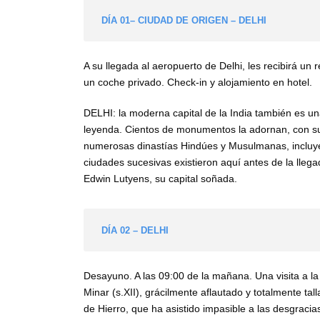
DÍA 01– CIUDAD DE ORIGEN – DELHI
A su llegada al aeropuerto de Delhi, les recibirá un 
un coche privado. Check-in y alojamiento en hotel.
DELHI: la moderna capital de la India también es un
leyenda. Cientos de monumentos la adornan, con su 
numerosas dinastías Hindúes y Musulmanas, incluy
ciudades sucesivas existieron aquí antes de la llega
Edwin Lutyens, su capital soñada.
DÍA 02 – DELHI
Desayuno. A las 09:00 de la mañana. Una visita a la 
Minar (s.XII), grácilmente aflautado y totalmente t
de Hierro, que ha asistido impasible a las desgracia