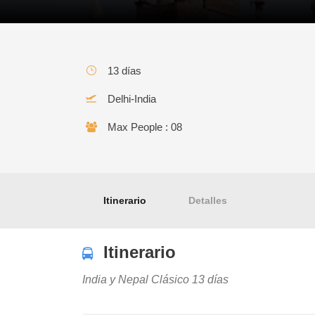
13 días
Delhi-India
INDIA y NEPAL Clásico
Max People : 08
Itinerario
Detalles
Itinerario
India y Nepal Clásico 13 días