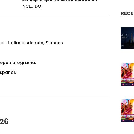
INCLUIDO.
RECE
es, Italiana, Alemán, Frances.
 según programa.
español.
026
6