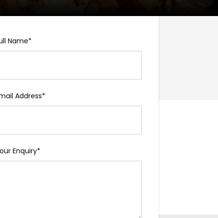
ull Name
*
Price
mail Address
*
our Enquiry
*