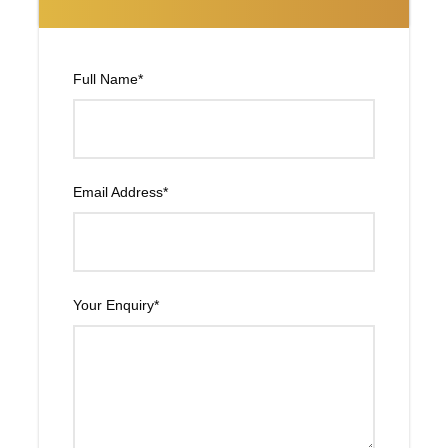
Itinerario
Dubái UAE Clásico - 5 noches
Full Name
*
DIA 01
Llegada en Dubái UAE
A su llegada en Dubái, nuestro representante le recibirá y
Email Address
*
le llevara al hotel. Alojamiento.
DIA 02
Tour DUBAI + Dhow cruise con cena
Your Enquiry
*
Desayuno. A primera hora de la mañana iniciaremos
nuestro recorrido de Medio Día por la ciudad de Dubái, la
primera parada será en la parte antigua de la ciudad,
visitando el barrio de Bastakiya, el fuerte Al Fahidi, y el
Museo de Dubái, donde podremos conocer la historia y