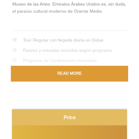
Museo de las Artes. Emiratos Árabes Unidos es, sin duda,
el paraíso cultural moderno de Oriente Medio.
Tour Regular con llegada diaria en Dubai
Paseos y entradas incluidos según programa
Programa de Confirmación Inmediata
Grupo reducido de máximo 8 personas
READ MORE
Guías disponibles de habla hispana, Ingles, Italiana,
Alemán, Frances.
Excursión de Abu Dhabi de día completo
Price