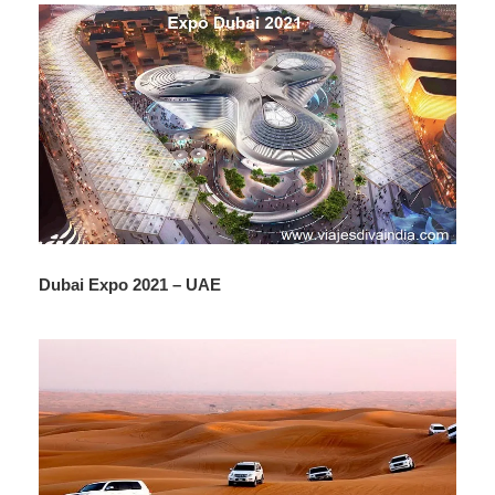
Desayuno. Dia libre para actividades personales.
Opcionalmente Pueden visitar el Dubái Mall, el centro
comercial mas grande del mundo, las tiendas en este
centro comercial es una atracción. También al lado está la
torre Burj Khalifa, la más alta del mundo, pueden subir a
esta torre.
Alojamiento en hotel.
Dubai Expo 2021 – UAE
DIA 06
DUBAI - EUROPA/AMERICA
Desayuno. Traslado al aeropuerto de Dubái para tomar el
vuelo de su próximo destino.