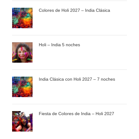
Colores de Holi 2027 – India Clásica
Desayuno en el Hotel y mañana Libre.
Sobre las 15.30 Hrs, recepción en el Lobby del Hotel,
donde seremos recogidos por un Jeep 4×4 en asiento
compartido (6 personas por Jeep), para así dar inicio a
Holi – India 5 noches
un emocionante Safari en el desierto más hermoso del
Medio Oriente. Al caer el sol, nos trasladaremos a un
campamento Beduino donde disfrutaremos de una cena
BBQ acompañada de shows en vivo como la danza del
India Clásica con Holi 2027 – 7 noches
vientre. Al finalizar la cena volveremos al hotel. No habrá
entretenimiento durante el mes de Ramadán.
DIA 04
Tour Abu Dhabi compartido con guía de
Fiesta de Colores de India – Holi 2027
habla hispana.
Por la mañana, saldremos desde el Hotel en dirección