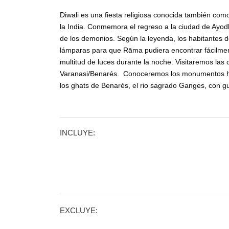
Diwali es una fiesta religiosa conocida también como
la India. Conmemora el regreso a la ciudad de Ayod
de los demonios. Según la leyenda, los habitantes de
lámparas para que Rāma pudiera encontrar fácilmen
multitud de luces durante la noche. Visitaremos las c
Varanasi/Benarés. Conoceremos los monumentos hist
los ghats de Benarés, el rio sagrado Ganges, con g
INCLUYE:
EXCLUYE: