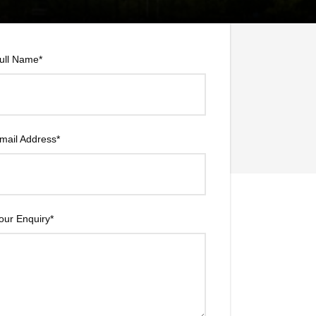
ull Name
*
Price
mail Address
*
our Enquiry
*