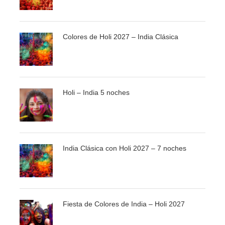
la capitalidad del Imperio Mogol. Llegada a Agra, check-
in. Cena y alojamiento.
Colores de Holi 2027 – India Clásica
DÍA 07 – EN AGRA
Desayuno. Temprano por la mañana, visita del Taj Mahal,
Holi – India 5 noches
que con una perfección arquitectónica insuperable
cautiva a quienes lo contemplan. Visitaremos el fuerte
rojo de Agra, a orillas del río Yamuna, en pleno centro de
la ciudad. Refleja la arquitectura india bajo tres
emperadores Mogoles: Akbar, Jehangir y Shah Jahan.
India Clásica con Holi 2027 – 7 noches
Dentro del complejo se encuentran algunas interesantes
estructuras, como el Jehangiri Mahal, el Anguri Bagh, el
Khas Mahal y la mezquita Moti Masjid. Cena y
Alojamiento.
Fiesta de Colores de India – Holi 2027
DÍA 08 – AGRA – DELHI – EUROPA/AMERICA