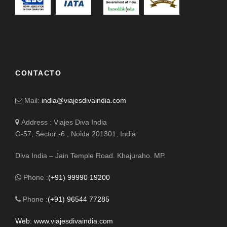
CONTACTO
Mail:
india@viajesdivaindia.com
Address : Viajes Diva India
G-57, Sector -6 , Noida 201301, India
Diva India – Jain Temple Road. Khajuraho. MP.
Phone :
(+91) 99990 19200
Phone :
(+91) 96544 77285
Web: www.viajesdivaindia.com