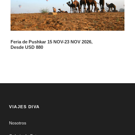
Tour Regular con llegadas los Martes, Viernes y
Domingo.
Feria de Pushkar 15 NOV-23 NOV 2026,
Guías disponibles de habla hispana, Ingles, Italiana,
Desde USD 880
Alemán, Frances.
Programa de confirmación inmediata.
Todas las entradas y paseos incluidos según
programa.
Asistencia 24 horas en español.
Grupo reducido de máximo 8 pax
VIAJES DIVA
Nosotros