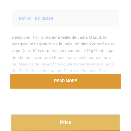
DÍA 02 – EN DELHI
Desayuno. Por la mañana visita de Jama Masjid, la
mezquita más grande de la India, en pleno corazón del
viejo Delhi. Más tarde nos acercamos al Raj Ghat, lugar
donde fue incinerado Ghandi, para continuar con una
panorámica de los edificios gubernamentales a lo largo
del Raj Path y la imponente Puerta de la India. Para
completar nuestro recorrido visitamos el impresionante
READ MORE
Minarete de Qutub Minar de 72 mts. de altura. Cena en
hotel.
DÍA 03 – EN DELHI
Price
Desayuno. Visitaremos el Templo de Loto, Templo Birla y