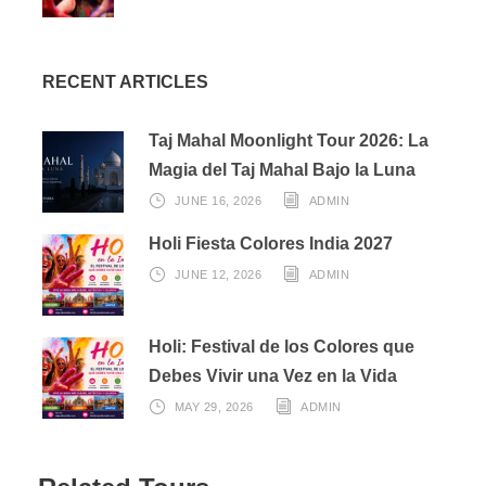
Desayuno. Salida por carretera hacia el aeropuerto de
RECENT ARTICLES
Delhi. Les dejaremos en el aeropuerto de Delhi sobre las
14:00 horas.
Taj Mahal Moonlight Tour 2026: La
Magia del Taj Mahal Bajo la Luna
JUNE 16, 2026
ADMIN
Holi Fiesta Colores India 2027
JUNE 12, 2026
ADMIN
Detalles - Información
Holi: Festival de los Colores que
adicional
Debes Vivir una Vez en la Vida
MAY 29, 2026
ADMIN
El Tour Imperios de la India es una buena introducción de
la India para los que visitan la India y quieren ver y