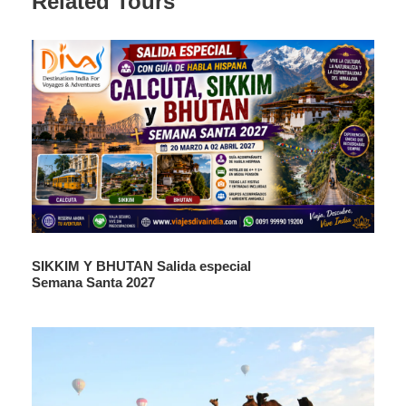
Related Tours
entender este país. Delhi es una macro ciudad y tres
noches a la llegada en Delhi les da la ventaja de conocer
bien esta ciudad. También de disfrutar de las
instalaciones de los hoteles, restaurantes, piscina, bares,
gimnasio, etc. Incluye las tres ciudades más turísticas de
la India, Delhi, Jaipur y Agra. También se visita Amber,
pozo escalonado de Abhaneri y la ciudad fantasma de
Fatehpur Sikri. Delhi es la ciudad de entrada y capital de
la India. Tiene arquitectura Indo-islámica, Británica y la
contemporánea de la India. Jaipur es la ciudad rosa,
capital del estado de Rajasthan. Jaipur es famosa por el
palacio de la ciudad, Fuerte Amber, Observatorio
Astronómico, Palacio de Viento, cenotafios de gaitor,
SIKKIM Y BHUTAN Salida especial
palacio Albert Hall, palacio de lago, los mercados, textiles,
Semana Santa 2027
pashminas, talleres de piedras preciosas y semi-
preciosas, y la gastronomía de Rajasthan. Agra es
famosa por los monumentos históricos de Fatehpur Sikri,
Fuerte Rojo de Agra, el Taj Mahal de la arquitectura
Mogol. En Delhi, Jaipur y Agra hay nueve monumentos de
patrimonio de Humanidad reconocido por UNESCO.