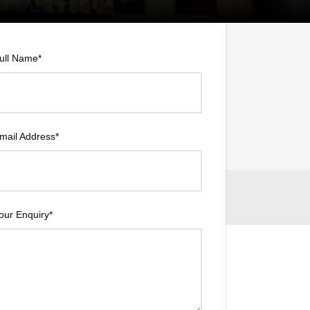
ull Name
*
Price
mail Address
*
our Enquiry
*