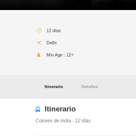
12 días
Delhi
COLORES DE INDIA
Min Age : 12+
Itinerario
Detalles
Itinerario
Colores de India - 12 días