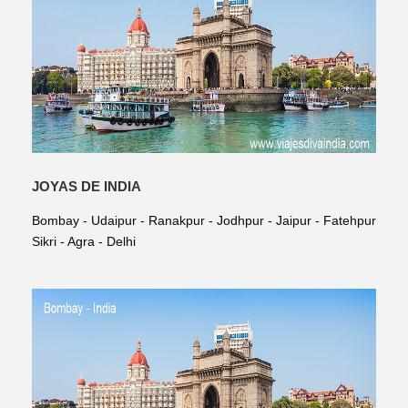
JOYAS DE INDIA
Bombay - Udaipur - Ranakpur - Jodhpur - Jaipur - Fatehpur
Sikri - Agra - Delhi