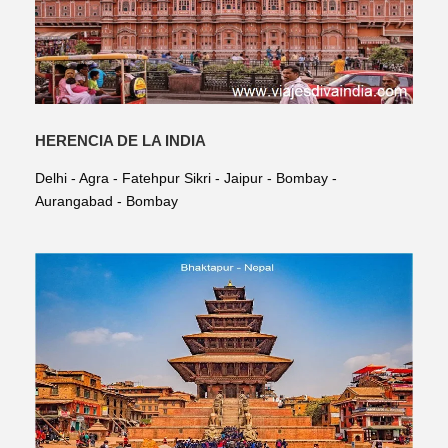
HERENCIA DE LA INDIA
Delhi - Agra - Fatehpur Sikri - Jaipur - Bombay -
Aurangabad - Bombay