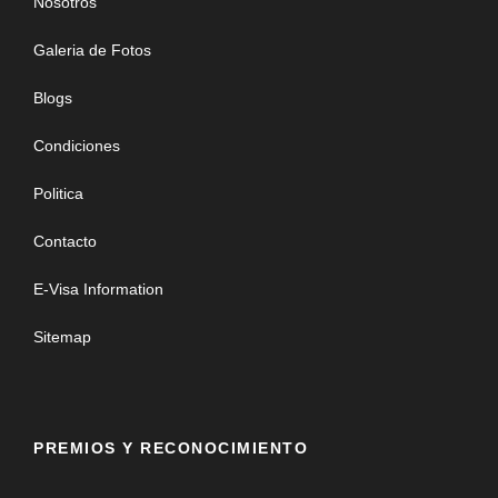
Nosotros
Galeria de Fotos
Blogs
Condiciones
Politica
Contacto
E-Visa Information
Sitemap
PREMIOS Y RECONOCIMIENTO