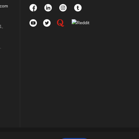
.com
1,
.
m