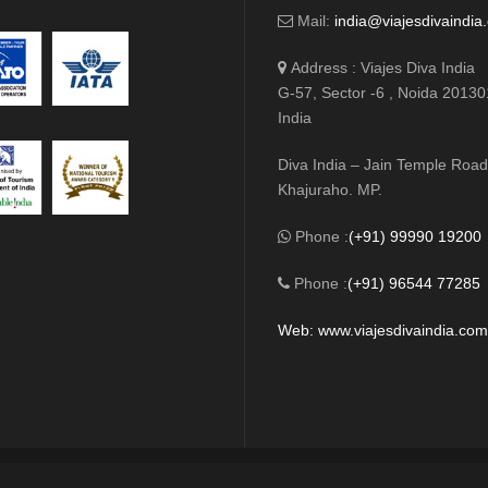
Mail:
india@viajesdivaindia
Address : Viajes Diva India
G-57, Sector -6 , Noida 20130
India
Diva India – Jain Temple Road
Khajuraho. MP.
Phone :
(+91) 99990 19200
Phone :
(+91) 96544 77285
Web: www.viajesdivaindia.co