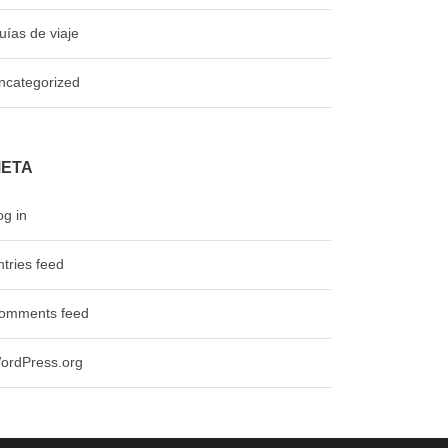
uías de viaje
ncategorized
ETA
og in
ntries feed
omments feed
ordPress.org