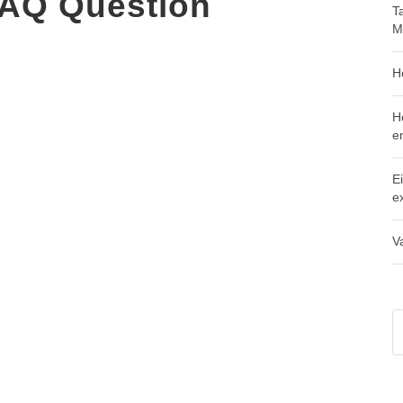
FAQ Question
T
M
H
H
e
Ei
e
Va