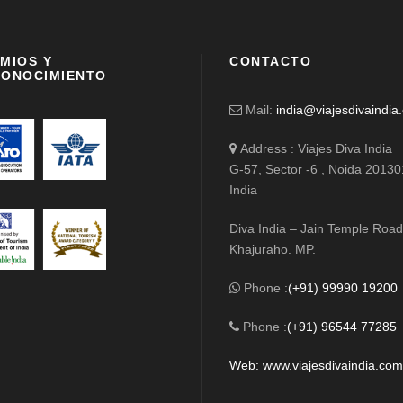
MIOS Y
CONTACTO
ONOCIMIENTO
Mail:
india@viajesdivaindia
Address : Viajes Diva India
G-57, Sector -6 , Noida 20130
India
Diva India – Jain Temple Road
Khajuraho. MP.
Phone :
(+91) 99990 19200
Phone :
(+91) 96544 77285
Web: www.viajesdivaindia.co