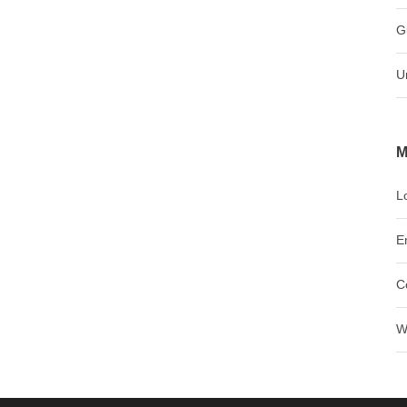
G
U
M
L
E
C
W