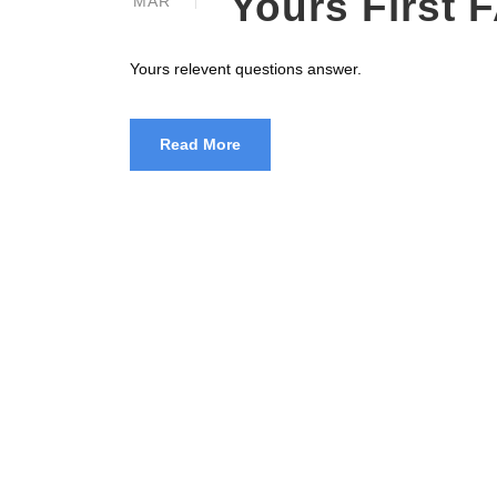
Yours First 
MAR
Yours relevent questions answer.
Read More