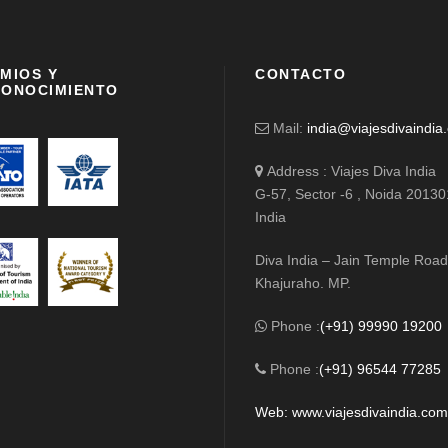
MIOS Y
CONTACTO
ONOCIMIENTO
Mail:
india@viajesdivaindia
Address : Viajes Diva India
G-57, Sector -6 , Noida 20130
India
Diva India – Jain Temple Road
Khajuraho. MP.
Phone :
(+91) 99990 19200
Phone :
(+91) 96544 77285
Web: www.viajesdivaindia.co