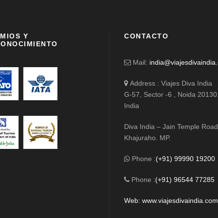
MIOS Y
CONTACTO
ONOCIMIENTO
Mail:
india@viajesdivaindia
Address : Viajes Diva India
G-57, Sector -6 , Noida 20130
India
Diva India – Jain Temple Road
Khajuraho. MP.
Phone :
(+91) 99990 19200
Phone :
(+91) 96544 77285
Web: www.viajesdivaindia.co