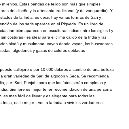
e milenios. Estas bandas de tejido son más que simples
res del diseño y la artesanía tradicional (y de vanguardia). Y
stados de la India, es decir, hay varias formas de Sari y
ención de los saris aparece en el Rigveda. Es un libro de
as también aparecen en esculturas indias entre los siglos I y
in costuras» es ideal para el clima cálido de la India y las
ades hindú y musulmana. Vayan donde vayan, las buscadoras
e sedas, algodones y gasas de colores dobladas
puesto callejero o por 10 000 dólares a cambio de una belleza
una gran variedad de Sari de algodón y Seda. Se recomienda
ndia, p.e. Sari, Punjabi para que las fotos serán completas y
a India. Siempre es mejor tener recomendación de una persona
bi es mas fácil de llevar y es elegante para todas las
a India, es lo mejor. ¡Ven a la India a vivir los verdaderos