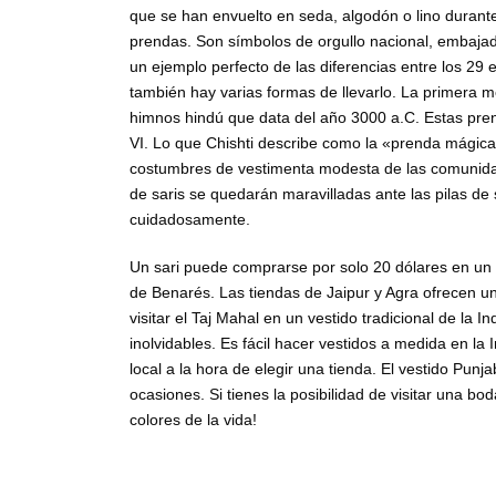
que se han envuelto en seda, algodón o lino durant
prendas. Son símbolos de orgullo nacional, embajado
un ejemplo perfecto de las diferencias entre los 29 e
también hay varias formas de llevarlo. La primera m
himnos hindú que data del año 3000 a.C. Estas prend
VI. Lo que Chishti describe como la «prenda mágica s
costumbres de vestimenta modesta de las comunid
de saris se quedarán maravilladas ante las pilas d
cuidadosamente.
Un sari puede comprarse por solo 20 dólares en un 
de Benarés. Las tiendas de Jaipur y Agra ofrecen 
visitar el Taj Mahal en un vestido tradicional de la I
inolvidables. Es fácil hacer vestidos a medida en l
local a la hora de elegir una tienda. El vestido Punja
ocasiones. Si tienes la posibilidad de visitar una bod
colores de la vida!