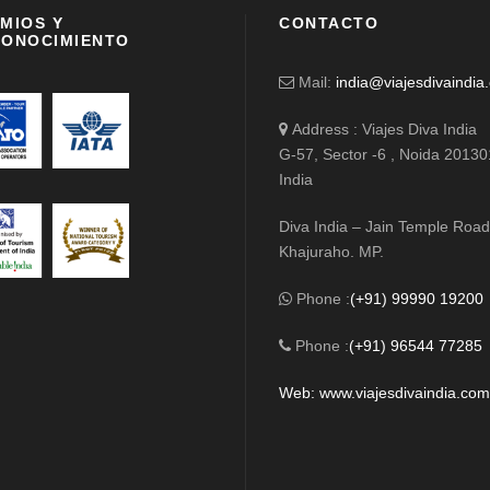
MIOS Y
CONTACTO
ONOCIMIENTO
Mail:
india@viajesdivaindia
Address : Viajes Diva India
G-57, Sector -6 , Noida 20130
India
Diva India – Jain Temple Road
Khajuraho. MP.
Phone :
(+91) 99990 19200
Phone :
(+91) 96544 77285
Web: www.viajesdivaindia.co