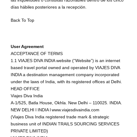
las inquietudes o consultas razonables dentro de los cinco
días hábiles posteriores a la recepción.
Back To Top
User Agreement
ACCEPTANCE OF TERMS
1.1 VIAJES DIVA INDIA website (“Website”) is an internet
based travel portal owned and operated by VIAJES DIVA
INDIA a destination management company incorporated
under the laws of India, with its registered offices at Delhi.
HEAD OFFICE
Viajes Diva India
A-1/525, Batla House, Okhla. New Delhi – 110025. INDIA.
NEW DELHI l INDIA l www.viajesdivaindia.com
(Viajes Diva India registered trade mark & strategic
business unit of INDIAN TRAILS SOURCING SERVICES
PRIVATE LIMITED)