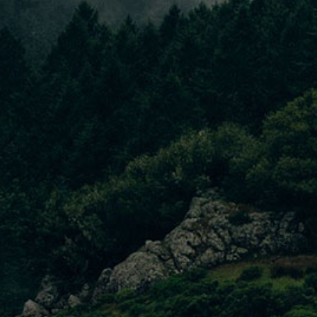
Viajes Diva India organiza tour privados en India, Nepal,
Tibet, Bhutan, Sri Lanka, Egipto, Dubai-Abu Dhabi e
Indonesia.
Tour Regular
TOUR REGULARES DURANTE TODO EL AÑO CON
SALIDAS GARANTIZADAS
Puedes elegir uno de nuestros tour regulares para visitar
Medio Oriente e Asia. Ofrecemos salidas garantizadas
durante todo el año.