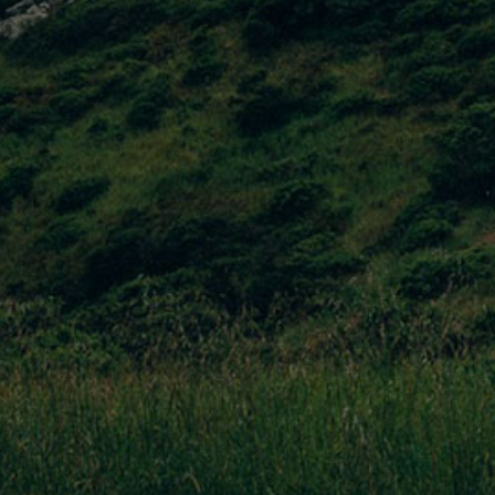
MICE y viajes Corporativos
CUIDAMOS A LOS DETALLES Y TE ASESORAMOS
PARA CUALQUIER VIAJE DE INCENTIVO,
CONFERENCIA, ETC. TENEMOS UN EQUIPO CON
MUCHA EXPERIENCIA PARA ORGANIZAR VIAJES DE
MICE.
Tenemos experiencia en organizar viajes MICE tan
grande como de 650 personas. Se requiere experiencia y
organización para superar las expectativas de los
clientes. Cuidamos a los detalles y te asesoramos para
cualquier viaje de incentivo, conferencia, etc. Tenemos un
equipo con mucha experiencia para organizar viajes de